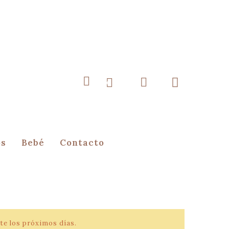
0
os
Bebé
Contacto
te los próximos días.