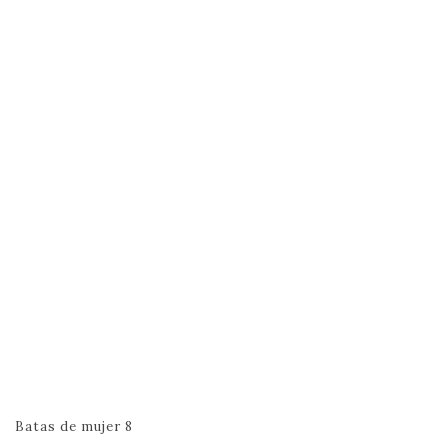
Pijama largo de mujer con volantes hecho
a mano – Modelo Clavel
Pijamas de lactancia
Pijamas de mujer
Pijamas de
novia
65.00
€
70.00
€
Batas de mujer
8