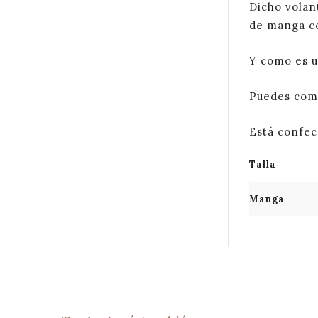
Dicho volan
de manga co
Y como es u
Puedes comp
Está confec
Talla
Manga