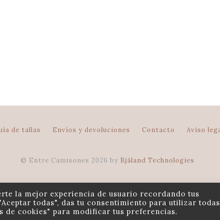
65.00
€
–
70.00
€
misero de estilo caballero con vivo de diferen
Pijamas de lactancia
,
Pijamas de mujer
,
Pijamas de novia
60.00
€
–
65.00
€
uía de tallas
Envíos y devoluciones
Contacto
Aviso leg
© Entre Camisones 2026 by
Bjäland Technologies
rte la mejor experiencia de usuario recordando tus
"Aceptar todas", das tu consentimiento para utilizar todas
es de cookies" para modificar tus preferencias.