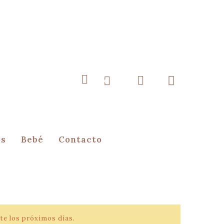
0
os
Bebé
Contacto
te los próximos días.