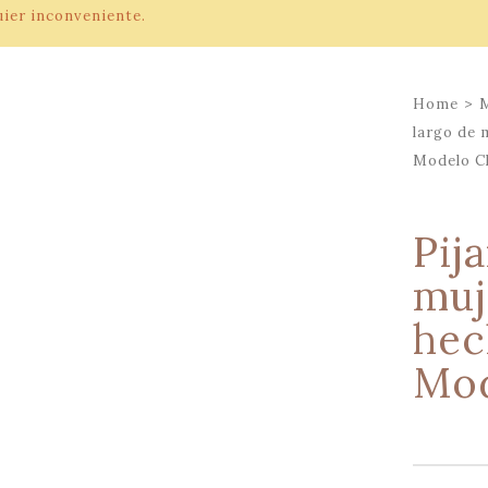
uier inconveniente.
Home
>
largo de 
Modelo Cl
Pij
muj
hec
Mod