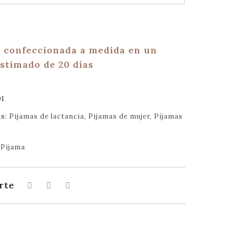
 confeccionada a medida en un
estimado de 20 días
01
as:
Pijamas de lactancia
,
Pijamas de mujer
,
Pijamas
:
Pijama
rte